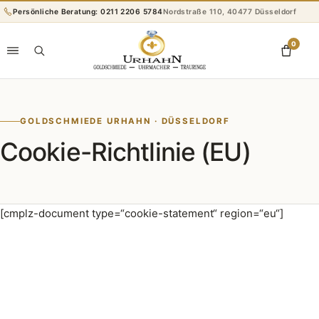
Zum
Persönliche Beratung: 0211 2206 5784
Nordstraße 110, 40477 Düsseldorf
Inhalt
springen
0
GOLDSCHMIEDE URHAHN · DÜSSELDORF
Cookie-Richtlinie (EU)
[cmplz-document type=“cookie-statement“ region=“eu“]