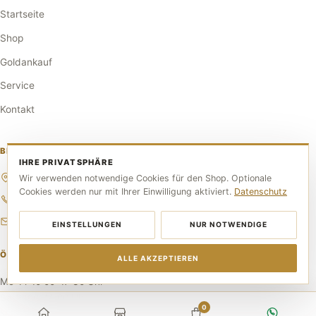
Startseite
Shop
Goldankauf
Service
Kontakt
BESUCHEN SIE UNS
IHRE PRIVATSPHÄRE
Nordstraße 110, 40477 Düsseldorf
Wir verwenden notwendige Cookies für den Shop. Optionale
Cookies werden nur mit Ihrer Einwilligung aktiviert.
Datenschutz
0211 2206 5784
goldschmiede-urhahn@web.de
EINSTELLUNGEN
NUR NOTWENDIGE
ÖFFNUNGSZEITEN
ALLE AKZEPTIEREN
Mo–Fr 10:00–17:30 Uhr
Sa 10:00–14:00 Uhr
0
Mittwoch RUHETAG