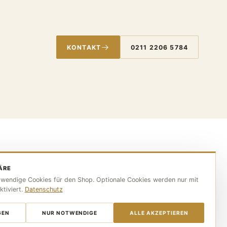
KONTAKT
0211 2206 5784
ÖFFNUNGSZEITEN
ÄRE
wendige Cookies für den Shop. Optionale Cookies werden nur mit
seldorf
Mo–Fr 10:00–17:30 Uhr
ktiviert.
Datenschutz
Sa 10:00–14:00 Uhr
Mittwoch RUHETAG
b.de
GEN
NUR NOTWENDIGE
ALLE AKZEPTIEREN