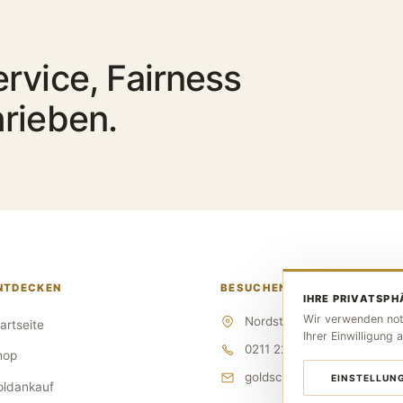
rvice, Fairness
rieben.
NTDECKEN
BESUCHEN SIE UNS
IHRE PRIVATSPH
Wir verwenden not
Nordstraße 110, 40477 Düs
artseite
Ihrer Einwilligung a
0211 2206 5784
hop
goldschmiede-urhahn@we
EINSTELLUN
oldankauf