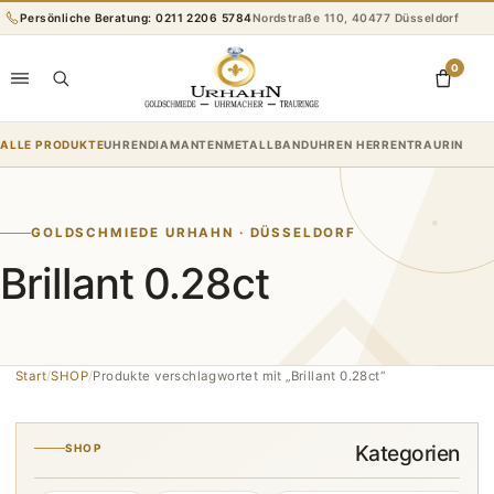
Zum
Persönliche Beratung: 0211 2206 5784
Nordstraße 110, 40477 Düsseldorf
Inhalt
springen
0
ALLE PRODUKTE
UHREN
DIAMANTEN
METALLBANDUHREN HERREN
TRAURINGE
R
GOLDSCHMIEDE URHAHN · DÜSSELDORF
Brillant 0.28ct
Start
/
SHOP
/
Produkte verschlagwortet mit „Brillant 0.28ct“
Kategorien
SHOP