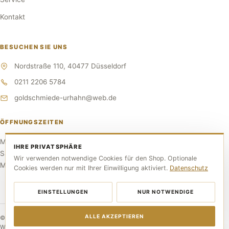
Kontakt
BESUCHEN SIE UNS
Nordstraße 110, 40477 Düsseldorf
0211 2206 5784
goldschmiede-urhahn@web.de
ÖFFNUNGSZEITEN
Mo–Fr 10:00–17:30 Uhr
IHRE PRIVATSPHÄRE
Sa 10:00–14:00 Uhr
Wir verwenden notwendige Cookies für den Shop. Optionale
Mittwoch RUHETAG
Cookies werden nur mit Ihrer Einwilligung aktiviert.
Datenschutz
EINSTELLUNGEN
NUR NOTWENDIGE
ALLE AKZEPTIEREN
© 2026 Goldschmiede Urhahn. Alle Rechte vorbehalten.
Webdesign by Voxern