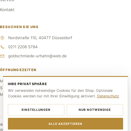
Kontakt
BESUCHEN SIE UNS
Nordstraße 110, 40477 Düsseldorf
0211 2206 5784
goldschmiede-urhahn@web.de
ÖFFNUNGSZEITEN
Mo–Fr 10:00–17:30 Uhr
IHRE PRIVATSPHÄRE
Sa 10:00–14:00 Uhr
Wir verwenden notwendige Cookies für den Shop. Optionale
Mittwoch RUHETAG
Cookies werden nur mit Ihrer Einwilligung aktiviert.
Datenschutz
EINSTELLUNGEN
NUR NOTWENDIGE
ALLE AKZEPTIEREN
© 2026 Goldschmiede Urhahn. Alle Rechte vorbehalten.
Webdesign by Voxern