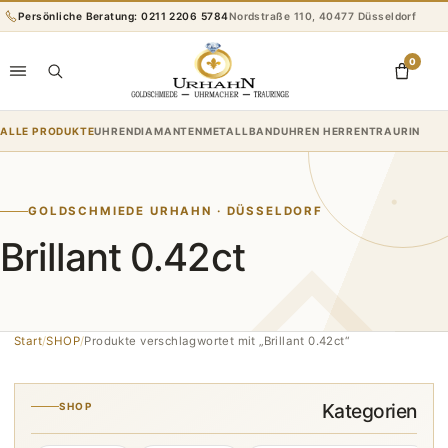
Zum
Persönliche Beratung: 0211 2206 5784
Nordstraße 110, 40477 Düsseldorf
Inhalt
springen
0
ALLE PRODUKTE
UHREN
DIAMANTEN
METALLBANDUHREN HERREN
TRAURINGE
R
GOLDSCHMIEDE URHAHN · DÜSSELDORF
Brillant 0.42ct
Start
/
SHOP
/
Produkte verschlagwortet mit „Brillant 0.42ct“
Kategorien
SHOP