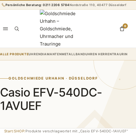
Zum
Persönliche Beratung: 0211 2206 5784
Nordstraße 110, 40477 Düsseldorf
Inhalt
springen
0
ALLE PRODUKTE
UHREN
DIAMANTEN
METALLBANDUHREN HERREN
TRAURINGE
R
GOLDSCHMIEDE URHAHN · DÜSSELDORF
Casio EFV-540DC-
1AVUEF
Start
/
SHOP
/
Produkte verschlagwortet mit „Casio EFV-540DC-1AVUEF“