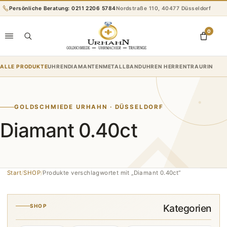
Zum
Persönliche Beratung: 0211 2206 5784
Nordstraße 110, 40477 Düsseldorf
Inhalt
springen
0
ALLE PRODUKTE
UHREN
DIAMANTEN
METALLBANDUHREN HERREN
TRAURINGE
R
GOLDSCHMIEDE URHAHN · DÜSSELDORF
Diamant 0.40ct
Start
/
SHOP
/
Produkte verschlagwortet mit „Diamant 0.40ct“
Kategorien
SHOP