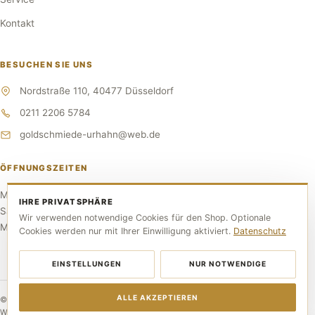
Kontakt
BESUCHEN SIE UNS
Nordstraße 110, 40477 Düsseldorf
0211 2206 5784
goldschmiede-urhahn@web.de
ÖFFNUNGSZEITEN
Mo–Fr 10:00–17:30 Uhr
IHRE PRIVATSPHÄRE
Sa 10:00–14:00 Uhr
Wir verwenden notwendige Cookies für den Shop. Optionale
Mittwoch RUHETAG
Cookies werden nur mit Ihrer Einwilligung aktiviert.
Datenschutz
EINSTELLUNGEN
NUR NOTWENDIGE
ALLE AKZEPTIEREN
© 2026 Goldschmiede Urhahn. Alle Rechte vorbehalten.
Webdesign by Voxern