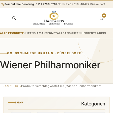
Zum
Persönliche Beratung: 0211 2206 5784
Nordstraße 110, 40477 Düsseldorf
Inhalt
springen
0
ALLE PRODUKTE
UHREN
DIAMANTEN
METALLBANDUHREN HERREN
TRAURINGE
R
GOLDSCHMIEDE URHAHN · DÜSSELDORF
Wiener Philharmoniker
Start
/
SHOP
/
Produkte verschlagwortet mit „Wiener Philharmoniker“
Kategorien
SHOP