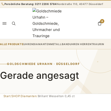
Zum
Persönliche Beratung: 0211 2206 5784
Nordstraße 110, 40477 Düsseldorf
Inhalt
springen
0
ALLE PRODUKTE
UHREN
DIAMANTEN
METALLBANDUHREN HERREN
TRAURINGE
R
GOLDSCHMIEDE URHAHN · DÜSSELDORF
Gerade angesagt
Start
/
SHOP
/
Diamanten
/
Brillant Wesselton 0,45 ct