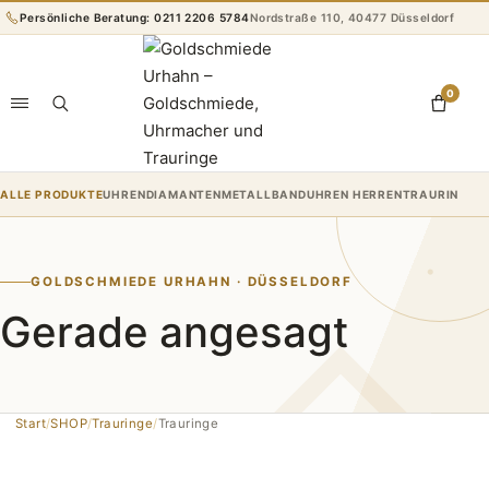
Zum
Persönliche Beratung: 0211 2206 5784
Nordstraße 110, 40477 Düsseldorf
Inhalt
springen
0
ALLE PRODUKTE
UHREN
DIAMANTEN
METALLBANDUHREN HERREN
TRAURINGE
R
GOLDSCHMIEDE URHAHN · DÜSSELDORF
Gerade angesagt
Start
/
SHOP
/
Trauringe
/
Trauringe